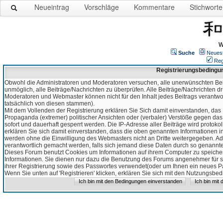
Neueintrag
Vorschläge
Kommentare
Stichworte
W
Suche
Neues
Reg
Registrierungsbedingu
Obwohl die Administratoren und Moderatoren versuchen, alle unerwünschten Bei
unmöglich, alle Beiträge/Nachrichten zu überprüfen. Alle Beiträge/Nachrichten d
Moderatoren und Webmaster können nicht für den Inhalt jedes Beitrags verantw
tatsächlich von diesen stammen).
Mit dem Vollenden der Registrierung erklären Sie Sich damit einverstanden, das 
Propaganda (extremer) politischer Ansichten oder (verbaler) Verstöße gegen da
sofort und dauerhaft gesperrt werden. Die IP-Adresse aller Beiträge wird protokol
erklären Sie sich damit einverstanden, dass die oben genannten Informationen 
werden ohne die Einwilligung des Webmasters nicht an Dritte weitergegeben. Ad
verantwortlich gemacht werden, falls sich jemand diese Daten durch so genanntes
Dieses Forum benutzt Cookies um Informationen auf ihrem Computer zu speicher
Informationen. Sie dienen nur dazu die Benutzung des Forums angenehmer für sie
ihrer Registrierung sowie des Passwortes verwendet(oder um Ihnen ein neues Pas
Wenn Sie unten auf 'Registrieren' klicken, erklären Sie sich mit den Nutzungsb