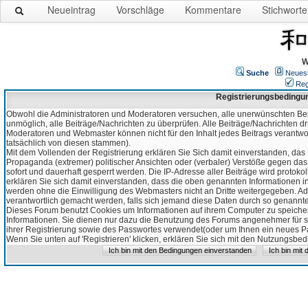
Neueintrag
Vorschläge
Kommentare
Stichworte
W
Suche
Neues
Reg
Registrierungsbedingu
Obwohl die Administratoren und Moderatoren versuchen, alle unerwünschten Bei
unmöglich, alle Beiträge/Nachrichten zu überprüfen. Alle Beiträge/Nachrichten d
Moderatoren und Webmaster können nicht für den Inhalt jedes Beitrags verantw
tatsächlich von diesen stammen).
Mit dem Vollenden der Registrierung erklären Sie Sich damit einverstanden, das 
Propaganda (extremer) politischer Ansichten oder (verbaler) Verstöße gegen da
sofort und dauerhaft gesperrt werden. Die IP-Adresse aller Beiträge wird protokol
erklären Sie sich damit einverstanden, dass die oben genannten Informationen 
werden ohne die Einwilligung des Webmasters nicht an Dritte weitergegeben. Ad
verantwortlich gemacht werden, falls sich jemand diese Daten durch so genanntes
Dieses Forum benutzt Cookies um Informationen auf ihrem Computer zu speicher
Informationen. Sie dienen nur dazu die Benutzung des Forums angenehmer für sie
ihrer Registrierung sowie des Passwortes verwendet(oder um Ihnen ein neues Pas
Wenn Sie unten auf 'Registrieren' klicken, erklären Sie sich mit den Nutzungsb