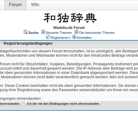
Forum
Wiki
Wadoku.de Forum
Suche
Neueste Themen
Die heissesten Themen
Registrieren
/
Anmelden
Registrierungsbedingungen
äge/Nachrichten von diesem Forum fernzuhalten, ist es unmöglich, alle Beiträge/
ren, Moderatoren und Webmaster können nicht für den Inhalt jedes Beitrags verant
Forum nicht für Obszönitäten, Vulgäres, Beleidigungen, Propaganda (extremer) pol
count sofort und dauerhaft gesperrt werden. Die IP-Adresse aller Beiträge wird pr
ss die oben genannten Informationen in einer Datenbank abgespeichert werden. Di
 Moderatoren können nicht dafür verantwortlich gemacht werden, falls sich jeman
n. Diese Cookies beinhalten nicht die oben genannten Informationen. Sie dienen
igung ihrer Registrierung sowie des Passwortes verwendet(oder um Ihnen ein neues
edingungen einverstanden.