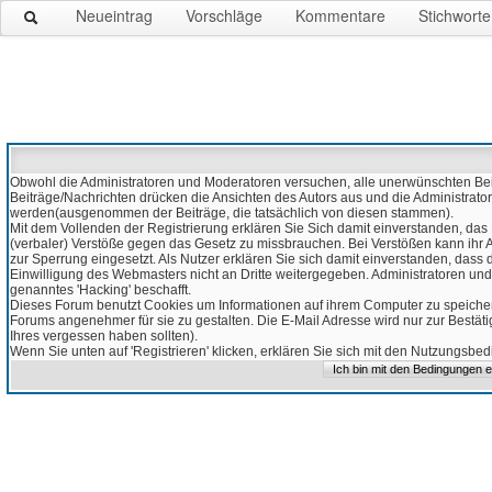
Neueintrag
Vorschläge
Kommentare
Stichworte
Obwohl die Administratoren und Moderatoren versuchen, alle unerwünschten Beitr
Beiträge/Nachrichten drücken die Ansichten des Autors aus und die Administrato
werden(ausgenommen der Beiträge, die tatsächlich von diesen stammen).
Mit dem Vollenden der Registrierung erklären Sie Sich damit einverstanden, das 
(verbaler) Verstöße gegen das Gesetz zu missbrauchen. Bei Verstößen kann ihr Ac
zur Sperrung eingesetzt. Als Nutzer erklären Sie sich damit einverstanden, da
Einwilligung des Webmasters nicht an Dritte weitergegeben. Administratoren und
genanntes 'Hacking' beschafft.
Dieses Forum benutzt Cookies um Informationen auf ihrem Computer zu speicher
Forums angenehmer für sie zu gestalten. Die E-Mail Adresse wird nur zur Bestät
Ihres vergessen haben sollten).
Wenn Sie unten auf 'Registrieren' klicken, erklären Sie sich mit den Nutzungsb