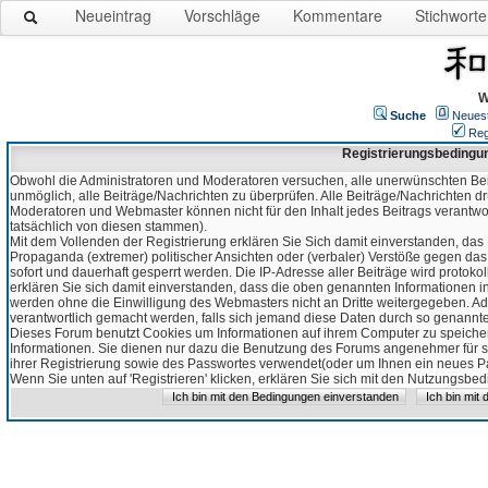
Neueintrag
Vorschläge
Kommentare
Stichworte
W
Suche
Neues
Reg
Registrierungsbedingu
Obwohl die Administratoren und Moderatoren versuchen, alle unerwünschten Bei
unmöglich, alle Beiträge/Nachrichten zu überprüfen. Alle Beiträge/Nachrichten d
Moderatoren und Webmaster können nicht für den Inhalt jedes Beitrags verantw
tatsächlich von diesen stammen).
Mit dem Vollenden der Registrierung erklären Sie Sich damit einverstanden, das 
Propaganda (extremer) politischer Ansichten oder (verbaler) Verstöße gegen da
sofort und dauerhaft gesperrt werden. Die IP-Adresse aller Beiträge wird protokol
erklären Sie sich damit einverstanden, dass die oben genannten Informationen 
werden ohne die Einwilligung des Webmasters nicht an Dritte weitergegeben. Ad
verantwortlich gemacht werden, falls sich jemand diese Daten durch so genanntes
Dieses Forum benutzt Cookies um Informationen auf ihrem Computer zu speicher
Informationen. Sie dienen nur dazu die Benutzung des Forums angenehmer für sie
ihrer Registrierung sowie des Passwortes verwendet(oder um Ihnen ein neues Pas
Wenn Sie unten auf 'Registrieren' klicken, erklären Sie sich mit den Nutzungsb