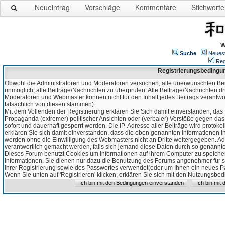
Neueintrag
Vorschläge
Kommentare
Stichworte
W
Suche
Neues
Reg
Registrierungsbedingu
Obwohl die Administratoren und Moderatoren versuchen, alle unerwünschten Bei
unmöglich, alle Beiträge/Nachrichten zu überprüfen. Alle Beiträge/Nachrichten d
Moderatoren und Webmaster können nicht für den Inhalt jedes Beitrags verantw
tatsächlich von diesen stammen).
Mit dem Vollenden der Registrierung erklären Sie Sich damit einverstanden, das 
Propaganda (extremer) politischer Ansichten oder (verbaler) Verstöße gegen da
sofort und dauerhaft gesperrt werden. Die IP-Adresse aller Beiträge wird protokol
erklären Sie sich damit einverstanden, dass die oben genannten Informationen 
werden ohne die Einwilligung des Webmasters nicht an Dritte weitergegeben. Ad
verantwortlich gemacht werden, falls sich jemand diese Daten durch so genanntes
Dieses Forum benutzt Cookies um Informationen auf ihrem Computer zu speicher
Informationen. Sie dienen nur dazu die Benutzung des Forums angenehmer für sie
ihrer Registrierung sowie des Passwortes verwendet(oder um Ihnen ein neues Pas
Wenn Sie unten auf 'Registrieren' klicken, erklären Sie sich mit den Nutzungsb