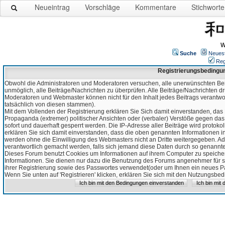
Neueintrag
Vorschläge
Kommentare
Stichworte
W
Suche
Neues
Reg
Registrierungsbedingu
Obwohl die Administratoren und Moderatoren versuchen, alle unerwünschten Bei
unmöglich, alle Beiträge/Nachrichten zu überprüfen. Alle Beiträge/Nachrichten d
Moderatoren und Webmaster können nicht für den Inhalt jedes Beitrags verantw
tatsächlich von diesen stammen).
Mit dem Vollenden der Registrierung erklären Sie Sich damit einverstanden, das 
Propaganda (extremer) politischer Ansichten oder (verbaler) Verstöße gegen da
sofort und dauerhaft gesperrt werden. Die IP-Adresse aller Beiträge wird protokol
erklären Sie sich damit einverstanden, dass die oben genannten Informationen 
werden ohne die Einwilligung des Webmasters nicht an Dritte weitergegeben. Ad
verantwortlich gemacht werden, falls sich jemand diese Daten durch so genanntes
Dieses Forum benutzt Cookies um Informationen auf ihrem Computer zu speicher
Informationen. Sie dienen nur dazu die Benutzung des Forums angenehmer für sie
ihrer Registrierung sowie des Passwortes verwendet(oder um Ihnen ein neues Pas
Wenn Sie unten auf 'Registrieren' klicken, erklären Sie sich mit den Nutzungsb