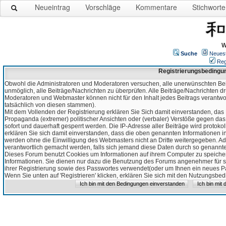
Neueintrag
Vorschläge
Kommentare
Stichworte
W
Suche
Neues
Reg
Registrierungsbedingu
Obwohl die Administratoren und Moderatoren versuchen, alle unerwünschten Bei
unmöglich, alle Beiträge/Nachrichten zu überprüfen. Alle Beiträge/Nachrichten d
Moderatoren und Webmaster können nicht für den Inhalt jedes Beitrags verantw
tatsächlich von diesen stammen).
Mit dem Vollenden der Registrierung erklären Sie Sich damit einverstanden, das 
Propaganda (extremer) politischer Ansichten oder (verbaler) Verstöße gegen da
sofort und dauerhaft gesperrt werden. Die IP-Adresse aller Beiträge wird protokol
erklären Sie sich damit einverstanden, dass die oben genannten Informationen 
werden ohne die Einwilligung des Webmasters nicht an Dritte weitergegeben. Ad
verantwortlich gemacht werden, falls sich jemand diese Daten durch so genanntes
Dieses Forum benutzt Cookies um Informationen auf ihrem Computer zu speicher
Informationen. Sie dienen nur dazu die Benutzung des Forums angenehmer für sie
ihrer Registrierung sowie des Passwortes verwendet(oder um Ihnen ein neues Pas
Wenn Sie unten auf 'Registrieren' klicken, erklären Sie sich mit den Nutzungsb