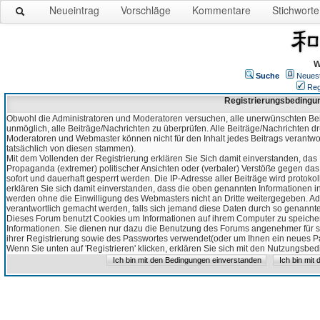
Neueintrag
Vorschläge
Kommentare
Stichworte
W
Suche
Neues
Reg
Registrierungsbedingu
Obwohl die Administratoren und Moderatoren versuchen, alle unerwünschten Bei
unmöglich, alle Beiträge/Nachrichten zu überprüfen. Alle Beiträge/Nachrichten d
Moderatoren und Webmaster können nicht für den Inhalt jedes Beitrags verantw
tatsächlich von diesen stammen).
Mit dem Vollenden der Registrierung erklären Sie Sich damit einverstanden, das 
Propaganda (extremer) politischer Ansichten oder (verbaler) Verstöße gegen da
sofort und dauerhaft gesperrt werden. Die IP-Adresse aller Beiträge wird protokol
erklären Sie sich damit einverstanden, dass die oben genannten Informationen 
werden ohne die Einwilligung des Webmasters nicht an Dritte weitergegeben. Ad
verantwortlich gemacht werden, falls sich jemand diese Daten durch so genanntes
Dieses Forum benutzt Cookies um Informationen auf ihrem Computer zu speicher
Informationen. Sie dienen nur dazu die Benutzung des Forums angenehmer für sie
ihrer Registrierung sowie des Passwortes verwendet(oder um Ihnen ein neues Pas
Wenn Sie unten auf 'Registrieren' klicken, erklären Sie sich mit den Nutzungsb