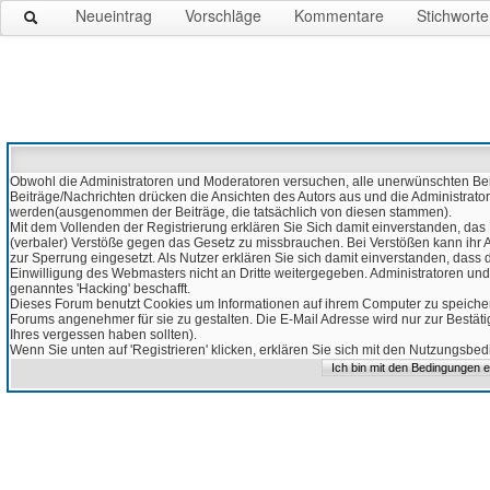
Neueintrag
Vorschläge
Kommentare
Stichworte
Obwohl die Administratoren und Moderatoren versuchen, alle unerwünschten Beitr
Beiträge/Nachrichten drücken die Ansichten des Autors aus und die Administrato
werden(ausgenommen der Beiträge, die tatsächlich von diesen stammen).
Mit dem Vollenden der Registrierung erklären Sie Sich damit einverstanden, das 
(verbaler) Verstöße gegen das Gesetz zu missbrauchen. Bei Verstößen kann ihr Ac
zur Sperrung eingesetzt. Als Nutzer erklären Sie sich damit einverstanden, da
Einwilligung des Webmasters nicht an Dritte weitergegeben. Administratoren und
genanntes 'Hacking' beschafft.
Dieses Forum benutzt Cookies um Informationen auf ihrem Computer zu speicher
Forums angenehmer für sie zu gestalten. Die E-Mail Adresse wird nur zur Bestät
Ihres vergessen haben sollten).
Wenn Sie unten auf 'Registrieren' klicken, erklären Sie sich mit den Nutzungsb