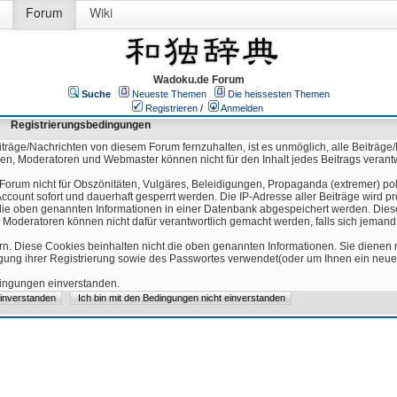
Forum
Wiki
Wadoku.de Forum
Suche
Neueste Themen
Die heissesten Themen
Registrieren
/
Anmelden
Registrierungsbedingungen
äge/Nachrichten von diesem Forum fernzuhalten, ist es unmöglich, alle Beiträge/
ren, Moderatoren und Webmaster können nicht für den Inhalt jedes Beitrags verant
Forum nicht für Obszönitäten, Vulgäres, Beleidigungen, Propaganda (extremer) pol
count sofort und dauerhaft gesperrt werden. Die IP-Adresse aller Beiträge wird pr
ss die oben genannten Informationen in einer Datenbank abgespeichert werden. Di
 Moderatoren können nicht dafür verantwortlich gemacht werden, falls sich jeman
n. Diese Cookies beinhalten nicht die oben genannten Informationen. Sie dienen
igung ihrer Registrierung sowie des Passwortes verwendet(oder um Ihnen ein neues
edingungen einverstanden.