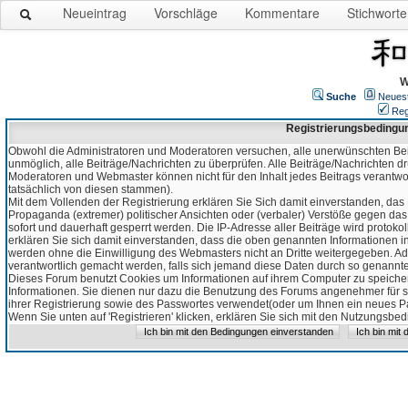
Neueintrag
Vorschläge
Kommentare
Stichworte
W
Suche
Neues
Reg
Registrierungsbedingu
Obwohl die Administratoren und Moderatoren versuchen, alle unerwünschten Bei
unmöglich, alle Beiträge/Nachrichten zu überprüfen. Alle Beiträge/Nachrichten d
Moderatoren und Webmaster können nicht für den Inhalt jedes Beitrags verantw
tatsächlich von diesen stammen).
Mit dem Vollenden der Registrierung erklären Sie Sich damit einverstanden, das 
Propaganda (extremer) politischer Ansichten oder (verbaler) Verstöße gegen da
sofort und dauerhaft gesperrt werden. Die IP-Adresse aller Beiträge wird protokol
erklären Sie sich damit einverstanden, dass die oben genannten Informationen 
werden ohne die Einwilligung des Webmasters nicht an Dritte weitergegeben. Ad
verantwortlich gemacht werden, falls sich jemand diese Daten durch so genanntes
Dieses Forum benutzt Cookies um Informationen auf ihrem Computer zu speicher
Informationen. Sie dienen nur dazu die Benutzung des Forums angenehmer für sie
ihrer Registrierung sowie des Passwortes verwendet(oder um Ihnen ein neues Pas
Wenn Sie unten auf 'Registrieren' klicken, erklären Sie sich mit den Nutzungsb