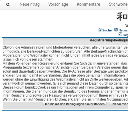
Neueintrag
Vorschläge
Kommentare
Stichworte
W
Suche
Neues
Reg
Registrierungsbedingu
Obwohl die Administratoren und Moderatoren versuchen, alle unerwünschten Bei
unmöglich, alle Beiträge/Nachrichten zu überprüfen. Alle Beiträge/Nachrichten d
Moderatoren und Webmaster können nicht für den Inhalt jedes Beitrags verantw
tatsächlich von diesen stammen).
Mit dem Vollenden der Registrierung erklären Sie Sich damit einverstanden, das 
Propaganda (extremer) politischer Ansichten oder (verbaler) Verstöße gegen da
sofort und dauerhaft gesperrt werden. Die IP-Adresse aller Beiträge wird protokol
erklären Sie sich damit einverstanden, dass die oben genannten Informationen 
werden ohne die Einwilligung des Webmasters nicht an Dritte weitergegeben. Ad
verantwortlich gemacht werden, falls sich jemand diese Daten durch so genanntes
Dieses Forum benutzt Cookies um Informationen auf ihrem Computer zu speicher
Informationen. Sie dienen nur dazu die Benutzung des Forums angenehmer für sie
ihrer Registrierung sowie des Passwortes verwendet(oder um Ihnen ein neues Pas
Wenn Sie unten auf 'Registrieren' klicken, erklären Sie sich mit den Nutzungsb