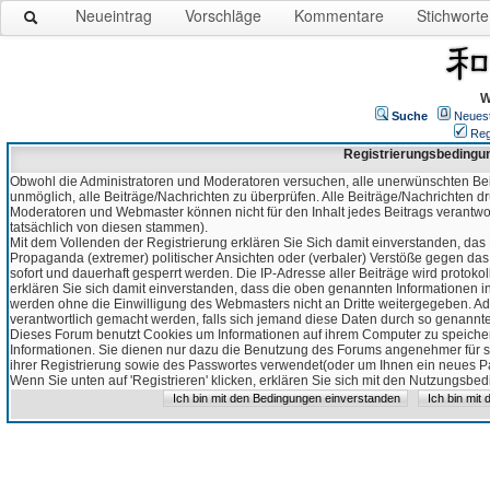
Neueintrag
Vorschläge
Kommentare
Stichworte
W
Suche
Neues
Reg
Registrierungsbedingu
Obwohl die Administratoren und Moderatoren versuchen, alle unerwünschten Bei
unmöglich, alle Beiträge/Nachrichten zu überprüfen. Alle Beiträge/Nachrichten d
Moderatoren und Webmaster können nicht für den Inhalt jedes Beitrags verantw
tatsächlich von diesen stammen).
Mit dem Vollenden der Registrierung erklären Sie Sich damit einverstanden, das 
Propaganda (extremer) politischer Ansichten oder (verbaler) Verstöße gegen da
sofort und dauerhaft gesperrt werden. Die IP-Adresse aller Beiträge wird protokol
erklären Sie sich damit einverstanden, dass die oben genannten Informationen 
werden ohne die Einwilligung des Webmasters nicht an Dritte weitergegeben. Ad
verantwortlich gemacht werden, falls sich jemand diese Daten durch so genanntes
Dieses Forum benutzt Cookies um Informationen auf ihrem Computer zu speicher
Informationen. Sie dienen nur dazu die Benutzung des Forums angenehmer für sie
ihrer Registrierung sowie des Passwortes verwendet(oder um Ihnen ein neues Pas
Wenn Sie unten auf 'Registrieren' klicken, erklären Sie sich mit den Nutzungsb