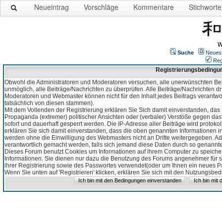
Neueintrag
Vorschläge
Kommentare
Stichworte
W
Suche
Neues
Reg
Registrierungsbedingu
Obwohl die Administratoren und Moderatoren versuchen, alle unerwünschten Bei
unmöglich, alle Beiträge/Nachrichten zu überprüfen. Alle Beiträge/Nachrichten d
Moderatoren und Webmaster können nicht für den Inhalt jedes Beitrags verantw
tatsächlich von diesen stammen).
Mit dem Vollenden der Registrierung erklären Sie Sich damit einverstanden, das 
Propaganda (extremer) politischer Ansichten oder (verbaler) Verstöße gegen da
sofort und dauerhaft gesperrt werden. Die IP-Adresse aller Beiträge wird protokol
erklären Sie sich damit einverstanden, dass die oben genannten Informationen 
werden ohne die Einwilligung des Webmasters nicht an Dritte weitergegeben. Ad
verantwortlich gemacht werden, falls sich jemand diese Daten durch so genanntes
Dieses Forum benutzt Cookies um Informationen auf ihrem Computer zu speicher
Informationen. Sie dienen nur dazu die Benutzung des Forums angenehmer für sie
ihrer Registrierung sowie des Passwortes verwendet(oder um Ihnen ein neues Pas
Wenn Sie unten auf 'Registrieren' klicken, erklären Sie sich mit den Nutzungsb