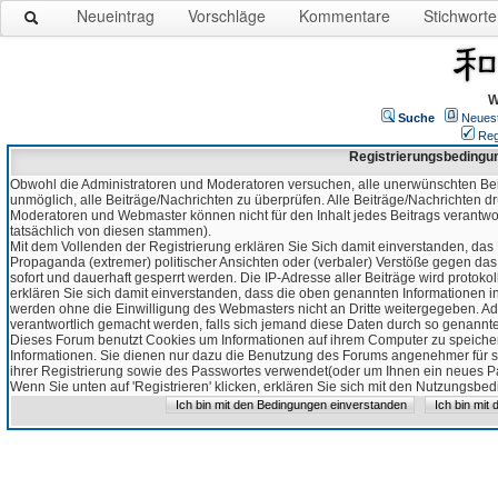
Neueintrag
Vorschläge
Kommentare
Stichworte
W
Suche
Neues
Reg
Registrierungsbedingu
Obwohl die Administratoren und Moderatoren versuchen, alle unerwünschten Bei
unmöglich, alle Beiträge/Nachrichten zu überprüfen. Alle Beiträge/Nachrichten d
Moderatoren und Webmaster können nicht für den Inhalt jedes Beitrags verantw
tatsächlich von diesen stammen).
Mit dem Vollenden der Registrierung erklären Sie Sich damit einverstanden, das 
Propaganda (extremer) politischer Ansichten oder (verbaler) Verstöße gegen da
sofort und dauerhaft gesperrt werden. Die IP-Adresse aller Beiträge wird protokol
erklären Sie sich damit einverstanden, dass die oben genannten Informationen 
werden ohne die Einwilligung des Webmasters nicht an Dritte weitergegeben. Ad
verantwortlich gemacht werden, falls sich jemand diese Daten durch so genanntes
Dieses Forum benutzt Cookies um Informationen auf ihrem Computer zu speicher
Informationen. Sie dienen nur dazu die Benutzung des Forums angenehmer für sie
ihrer Registrierung sowie des Passwortes verwendet(oder um Ihnen ein neues Pas
Wenn Sie unten auf 'Registrieren' klicken, erklären Sie sich mit den Nutzungsb