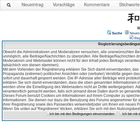
Neueintrag
Vorschläge
Kommentare
Stichworte
W
Suche
Neues
Reg
Registrierungsbedingu
Obwohl die Administratoren und Moderatoren versuchen, alle unerwünschten Bei
unmöglich, alle Beiträge/Nachrichten zu überprüfen. Alle Beiträge/Nachrichten d
Moderatoren und Webmaster können nicht für den Inhalt jedes Beitrags verantw
tatsächlich von diesen stammen).
Mit dem Vollenden der Registrierung erklären Sie Sich damit einverstanden, das 
Propaganda (extremer) politischer Ansichten oder (verbaler) Verstöße gegen da
sofort und dauerhaft gesperrt werden. Die IP-Adresse aller Beiträge wird protokol
erklären Sie sich damit einverstanden, dass die oben genannten Informationen 
werden ohne die Einwilligung des Webmasters nicht an Dritte weitergegeben. Ad
verantwortlich gemacht werden, falls sich jemand diese Daten durch so genanntes
Dieses Forum benutzt Cookies um Informationen auf ihrem Computer zu speicher
Informationen. Sie dienen nur dazu die Benutzung des Forums angenehmer für sie
ihrer Registrierung sowie des Passwortes verwendet(oder um Ihnen ein neues Pas
Wenn Sie unten auf 'Registrieren' klicken, erklären Sie sich mit den Nutzungsb