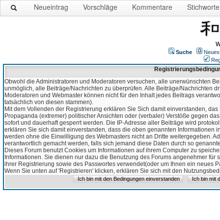
Neueintrag
Vorschläge
Kommentare
Stichworte
W
Suche
Neues
Reg
Registrierungsbedingu
Obwohl die Administratoren und Moderatoren versuchen, alle unerwünschten Bei
unmöglich, alle Beiträge/Nachrichten zu überprüfen. Alle Beiträge/Nachrichten d
Moderatoren und Webmaster können nicht für den Inhalt jedes Beitrags verantw
tatsächlich von diesen stammen).
Mit dem Vollenden der Registrierung erklären Sie Sich damit einverstanden, das 
Propaganda (extremer) politischer Ansichten oder (verbaler) Verstöße gegen da
sofort und dauerhaft gesperrt werden. Die IP-Adresse aller Beiträge wird protokol
erklären Sie sich damit einverstanden, dass die oben genannten Informationen 
werden ohne die Einwilligung des Webmasters nicht an Dritte weitergegeben. Ad
verantwortlich gemacht werden, falls sich jemand diese Daten durch so genanntes
Dieses Forum benutzt Cookies um Informationen auf ihrem Computer zu speicher
Informationen. Sie dienen nur dazu die Benutzung des Forums angenehmer für sie
ihrer Registrierung sowie des Passwortes verwendet(oder um Ihnen ein neues Pas
Wenn Sie unten auf 'Registrieren' klicken, erklären Sie sich mit den Nutzungsb