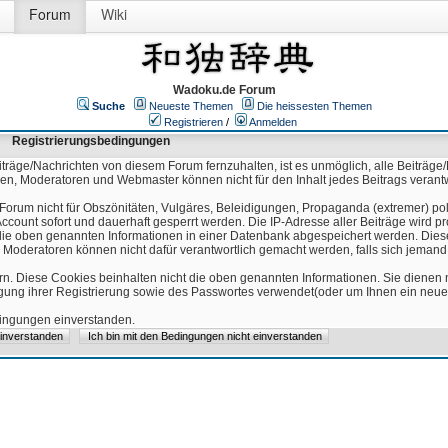
Forum
Wiki
Wadoku.de Forum
Suche
Neueste Themen
Die heissesten Themen
Registrieren
/
Anmelden
Registrierungsbedingungen
äge/Nachrichten von diesem Forum fernzuhalten, ist es unmöglich, alle Beiträge/
ren, Moderatoren und Webmaster können nicht für den Inhalt jedes Beitrags verant
Forum nicht für Obszönitäten, Vulgäres, Beleidigungen, Propaganda (extremer) pol
count sofort und dauerhaft gesperrt werden. Die IP-Adresse aller Beiträge wird pr
ss die oben genannten Informationen in einer Datenbank abgespeichert werden. Di
 Moderatoren können nicht dafür verantwortlich gemacht werden, falls sich jeman
n. Diese Cookies beinhalten nicht die oben genannten Informationen. Sie dienen
igung ihrer Registrierung sowie des Passwortes verwendet(oder um Ihnen ein neues
edingungen einverstanden.