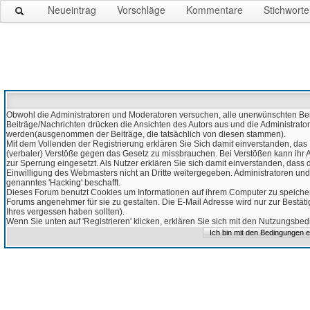
Neueintrag
Vorschläge
Kommentare
Stichworte
Obwohl die Administratoren und Moderatoren versuchen, alle unerwünschten Beitr
Beiträge/Nachrichten drücken die Ansichten des Autors aus und die Administrato
werden(ausgenommen der Beiträge, die tatsächlich von diesen stammen).
Mit dem Vollenden der Registrierung erklären Sie Sich damit einverstanden, das 
(verbaler) Verstöße gegen das Gesetz zu missbrauchen. Bei Verstößen kann ihr Ac
zur Sperrung eingesetzt. Als Nutzer erklären Sie sich damit einverstanden, da
Einwilligung des Webmasters nicht an Dritte weitergegeben. Administratoren und
genanntes 'Hacking' beschafft.
Dieses Forum benutzt Cookies um Informationen auf ihrem Computer zu speicher
Forums angenehmer für sie zu gestalten. Die E-Mail Adresse wird nur zur Bestät
Ihres vergessen haben sollten).
Wenn Sie unten auf 'Registrieren' klicken, erklären Sie sich mit den Nutzungsb