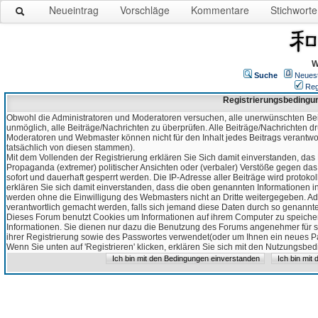
Neueintrag
Vorschläge
Kommentare
Stichworte
W
Suche
Neues
Reg
Registrierungsbedingu
Obwohl die Administratoren und Moderatoren versuchen, alle unerwünschten Bei
unmöglich, alle Beiträge/Nachrichten zu überprüfen. Alle Beiträge/Nachrichten d
Moderatoren und Webmaster können nicht für den Inhalt jedes Beitrags verantw
tatsächlich von diesen stammen).
Mit dem Vollenden der Registrierung erklären Sie Sich damit einverstanden, das 
Propaganda (extremer) politischer Ansichten oder (verbaler) Verstöße gegen da
sofort und dauerhaft gesperrt werden. Die IP-Adresse aller Beiträge wird protokol
erklären Sie sich damit einverstanden, dass die oben genannten Informationen 
werden ohne die Einwilligung des Webmasters nicht an Dritte weitergegeben. Ad
verantwortlich gemacht werden, falls sich jemand diese Daten durch so genanntes
Dieses Forum benutzt Cookies um Informationen auf ihrem Computer zu speicher
Informationen. Sie dienen nur dazu die Benutzung des Forums angenehmer für sie
ihrer Registrierung sowie des Passwortes verwendet(oder um Ihnen ein neues Pas
Wenn Sie unten auf 'Registrieren' klicken, erklären Sie sich mit den Nutzungsb