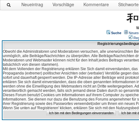
Neueintrag
Vorschläge
Kommentare
Stichworte
W
Suche
Neues
Reg
Registrierungsbedingu
Obwohl die Administratoren und Moderatoren versuchen, alle unerwünschten Bei
unmöglich, alle Beiträge/Nachrichten zu überprüfen. Alle Beiträge/Nachrichten d
Moderatoren und Webmaster können nicht für den Inhalt jedes Beitrags verantw
tatsächlich von diesen stammen).
Mit dem Vollenden der Registrierung erklären Sie Sich damit einverstanden, das 
Propaganda (extremer) politischer Ansichten oder (verbaler) Verstöße gegen da
sofort und dauerhaft gesperrt werden. Die IP-Adresse aller Beiträge wird protokol
erklären Sie sich damit einverstanden, dass die oben genannten Informationen 
werden ohne die Einwilligung des Webmasters nicht an Dritte weitergegeben. Ad
verantwortlich gemacht werden, falls sich jemand diese Daten durch so genanntes
Dieses Forum benutzt Cookies um Informationen auf ihrem Computer zu speicher
Informationen. Sie dienen nur dazu die Benutzung des Forums angenehmer für sie
ihrer Registrierung sowie des Passwortes verwendet(oder um Ihnen ein neues Pas
Wenn Sie unten auf 'Registrieren' klicken, erklären Sie sich mit den Nutzungsb