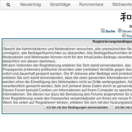
Neueintrag
Vorschläge
Kommentare
Stichworte
W
Suche
Neues
Reg
Registrierungsbedingu
Obwohl die Administratoren und Moderatoren versuchen, alle unerwünschten Bei
unmöglich, alle Beiträge/Nachrichten zu überprüfen. Alle Beiträge/Nachrichten d
Moderatoren und Webmaster können nicht für den Inhalt jedes Beitrags verantw
tatsächlich von diesen stammen).
Mit dem Vollenden der Registrierung erklären Sie Sich damit einverstanden, das 
Propaganda (extremer) politischer Ansichten oder (verbaler) Verstöße gegen da
sofort und dauerhaft gesperrt werden. Die IP-Adresse aller Beiträge wird protokol
erklären Sie sich damit einverstanden, dass die oben genannten Informationen 
werden ohne die Einwilligung des Webmasters nicht an Dritte weitergegeben. Ad
verantwortlich gemacht werden, falls sich jemand diese Daten durch so genanntes
Dieses Forum benutzt Cookies um Informationen auf ihrem Computer zu speicher
Informationen. Sie dienen nur dazu die Benutzung des Forums angenehmer für sie
ihrer Registrierung sowie des Passwortes verwendet(oder um Ihnen ein neues Pas
Wenn Sie unten auf 'Registrieren' klicken, erklären Sie sich mit den Nutzungsb