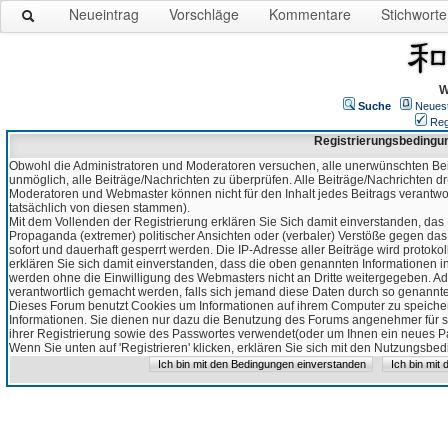
Neueintrag
Vorschläge
Kommentare
Stichworte
W
Suche
Neues
Reg
Registrierungsbedingu
Obwohl die Administratoren und Moderatoren versuchen, alle unerwünschten Bei
unmöglich, alle Beiträge/Nachrichten zu überprüfen. Alle Beiträge/Nachrichten d
Moderatoren und Webmaster können nicht für den Inhalt jedes Beitrags verantw
tatsächlich von diesen stammen).
Mit dem Vollenden der Registrierung erklären Sie Sich damit einverstanden, das 
Propaganda (extremer) politischer Ansichten oder (verbaler) Verstöße gegen da
sofort und dauerhaft gesperrt werden. Die IP-Adresse aller Beiträge wird protokol
erklären Sie sich damit einverstanden, dass die oben genannten Informationen 
werden ohne die Einwilligung des Webmasters nicht an Dritte weitergegeben. Ad
verantwortlich gemacht werden, falls sich jemand diese Daten durch so genanntes
Dieses Forum benutzt Cookies um Informationen auf ihrem Computer zu speicher
Informationen. Sie dienen nur dazu die Benutzung des Forums angenehmer für sie
ihrer Registrierung sowie des Passwortes verwendet(oder um Ihnen ein neues Pas
Wenn Sie unten auf 'Registrieren' klicken, erklären Sie sich mit den Nutzungsb