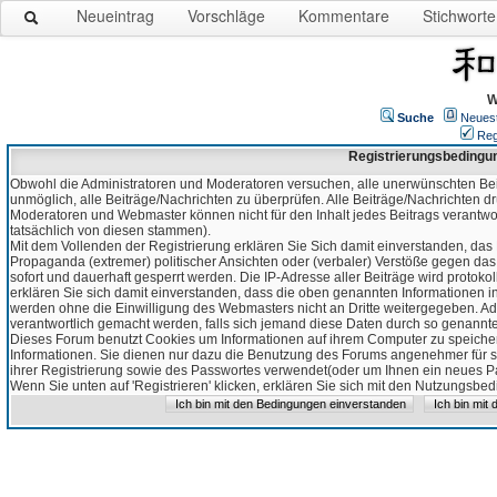
Neueintrag
Vorschläge
Kommentare
Stichworte
W
Suche
Neues
Reg
Registrierungsbedingu
Obwohl die Administratoren und Moderatoren versuchen, alle unerwünschten Bei
unmöglich, alle Beiträge/Nachrichten zu überprüfen. Alle Beiträge/Nachrichten d
Moderatoren und Webmaster können nicht für den Inhalt jedes Beitrags verantw
tatsächlich von diesen stammen).
Mit dem Vollenden der Registrierung erklären Sie Sich damit einverstanden, das 
Propaganda (extremer) politischer Ansichten oder (verbaler) Verstöße gegen da
sofort und dauerhaft gesperrt werden. Die IP-Adresse aller Beiträge wird protokol
erklären Sie sich damit einverstanden, dass die oben genannten Informationen 
werden ohne die Einwilligung des Webmasters nicht an Dritte weitergegeben. Ad
verantwortlich gemacht werden, falls sich jemand diese Daten durch so genanntes
Dieses Forum benutzt Cookies um Informationen auf ihrem Computer zu speicher
Informationen. Sie dienen nur dazu die Benutzung des Forums angenehmer für sie
ihrer Registrierung sowie des Passwortes verwendet(oder um Ihnen ein neues Pas
Wenn Sie unten auf 'Registrieren' klicken, erklären Sie sich mit den Nutzungsb