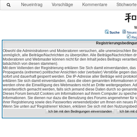
Neueintrag
Vorschläge
Kommentare
Stichworte
W
Suche
Neues
Reg
Registrierungsbedingu
Obwohl die Administratoren und Moderatoren versuchen, alle unerwünschten Bei
unmöglich, alle Beiträge/Nachrichten zu überprüfen. Alle Beiträge/Nachrichten d
Moderatoren und Webmaster können nicht für den Inhalt jedes Beitrags verantw
tatsächlich von diesen stammen).
Mit dem Vollenden der Registrierung erklären Sie Sich damit einverstanden, das 
Propaganda (extremer) politischer Ansichten oder (verbaler) Verstöße gegen da
sofort und dauerhaft gesperrt werden. Die IP-Adresse aller Beiträge wird protokol
erklären Sie sich damit einverstanden, dass die oben genannten Informationen 
werden ohne die Einwilligung des Webmasters nicht an Dritte weitergegeben. Ad
verantwortlich gemacht werden, falls sich jemand diese Daten durch so genanntes
Dieses Forum benutzt Cookies um Informationen auf ihrem Computer zu speicher
Informationen. Sie dienen nur dazu die Benutzung des Forums angenehmer für sie
ihrer Registrierung sowie des Passwortes verwendet(oder um Ihnen ein neues Pas
Wenn Sie unten auf 'Registrieren' klicken, erklären Sie sich mit den Nutzungsb