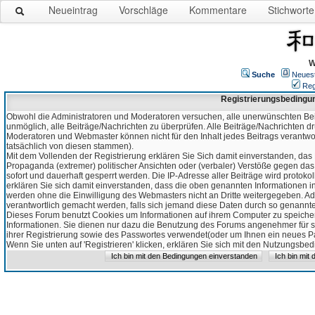
Neueintrag
Vorschläge
Kommentare
Stichworte
W
Suche
Neues
Reg
Registrierungsbedingu
Obwohl die Administratoren und Moderatoren versuchen, alle unerwünschten Bei
unmöglich, alle Beiträge/Nachrichten zu überprüfen. Alle Beiträge/Nachrichten d
Moderatoren und Webmaster können nicht für den Inhalt jedes Beitrags verantw
tatsächlich von diesen stammen).
Mit dem Vollenden der Registrierung erklären Sie Sich damit einverstanden, das 
Propaganda (extremer) politischer Ansichten oder (verbaler) Verstöße gegen da
sofort und dauerhaft gesperrt werden. Die IP-Adresse aller Beiträge wird protokol
erklären Sie sich damit einverstanden, dass die oben genannten Informationen 
werden ohne die Einwilligung des Webmasters nicht an Dritte weitergegeben. Ad
verantwortlich gemacht werden, falls sich jemand diese Daten durch so genanntes
Dieses Forum benutzt Cookies um Informationen auf ihrem Computer zu speicher
Informationen. Sie dienen nur dazu die Benutzung des Forums angenehmer für sie
ihrer Registrierung sowie des Passwortes verwendet(oder um Ihnen ein neues Pas
Wenn Sie unten auf 'Registrieren' klicken, erklären Sie sich mit den Nutzungsb