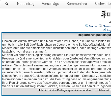
Neueintrag
Vorschläge
Kommentare
Stichworte
W
Suche
Neues
Reg
Registrierungsbedingu
Obwohl die Administratoren und Moderatoren versuchen, alle unerwünschten Bei
unmöglich, alle Beiträge/Nachrichten zu überprüfen. Alle Beiträge/Nachrichten d
Moderatoren und Webmaster können nicht für den Inhalt jedes Beitrags verantw
tatsächlich von diesen stammen).
Mit dem Vollenden der Registrierung erklären Sie Sich damit einverstanden, das 
Propaganda (extremer) politischer Ansichten oder (verbaler) Verstöße gegen da
sofort und dauerhaft gesperrt werden. Die IP-Adresse aller Beiträge wird protokol
erklären Sie sich damit einverstanden, dass die oben genannten Informationen 
werden ohne die Einwilligung des Webmasters nicht an Dritte weitergegeben. Ad
verantwortlich gemacht werden, falls sich jemand diese Daten durch so genanntes
Dieses Forum benutzt Cookies um Informationen auf ihrem Computer zu speicher
Informationen. Sie dienen nur dazu die Benutzung des Forums angenehmer für sie
ihrer Registrierung sowie des Passwortes verwendet(oder um Ihnen ein neues Pas
Wenn Sie unten auf 'Registrieren' klicken, erklären Sie sich mit den Nutzungsb