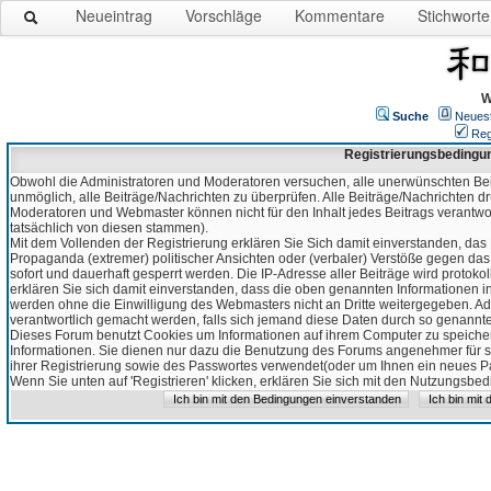
Neueintrag
Vorschläge
Kommentare
Stichworte
W
Suche
Neues
Reg
Registrierungsbedingu
Obwohl die Administratoren und Moderatoren versuchen, alle unerwünschten Bei
unmöglich, alle Beiträge/Nachrichten zu überprüfen. Alle Beiträge/Nachrichten d
Moderatoren und Webmaster können nicht für den Inhalt jedes Beitrags verantw
tatsächlich von diesen stammen).
Mit dem Vollenden der Registrierung erklären Sie Sich damit einverstanden, das 
Propaganda (extremer) politischer Ansichten oder (verbaler) Verstöße gegen da
sofort und dauerhaft gesperrt werden. Die IP-Adresse aller Beiträge wird protokol
erklären Sie sich damit einverstanden, dass die oben genannten Informationen 
werden ohne die Einwilligung des Webmasters nicht an Dritte weitergegeben. Ad
verantwortlich gemacht werden, falls sich jemand diese Daten durch so genanntes
Dieses Forum benutzt Cookies um Informationen auf ihrem Computer zu speicher
Informationen. Sie dienen nur dazu die Benutzung des Forums angenehmer für sie
ihrer Registrierung sowie des Passwortes verwendet(oder um Ihnen ein neues Pas
Wenn Sie unten auf 'Registrieren' klicken, erklären Sie sich mit den Nutzungsb