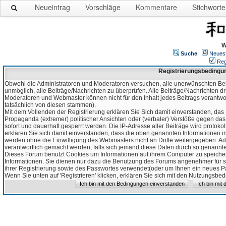
Neueintrag
Vorschläge
Kommentare
Stichworte
W
Suche
Neues
Reg
Registrierungsbedingu
Obwohl die Administratoren und Moderatoren versuchen, alle unerwünschten Bei
unmöglich, alle Beiträge/Nachrichten zu überprüfen. Alle Beiträge/Nachrichten d
Moderatoren und Webmaster können nicht für den Inhalt jedes Beitrags verantw
tatsächlich von diesen stammen).
Mit dem Vollenden der Registrierung erklären Sie Sich damit einverstanden, das 
Propaganda (extremer) politischer Ansichten oder (verbaler) Verstöße gegen da
sofort und dauerhaft gesperrt werden. Die IP-Adresse aller Beiträge wird protokol
erklären Sie sich damit einverstanden, dass die oben genannten Informationen 
werden ohne die Einwilligung des Webmasters nicht an Dritte weitergegeben. Ad
verantwortlich gemacht werden, falls sich jemand diese Daten durch so genanntes
Dieses Forum benutzt Cookies um Informationen auf ihrem Computer zu speicher
Informationen. Sie dienen nur dazu die Benutzung des Forums angenehmer für sie
ihrer Registrierung sowie des Passwortes verwendet(oder um Ihnen ein neues Pas
Wenn Sie unten auf 'Registrieren' klicken, erklären Sie sich mit den Nutzungsb