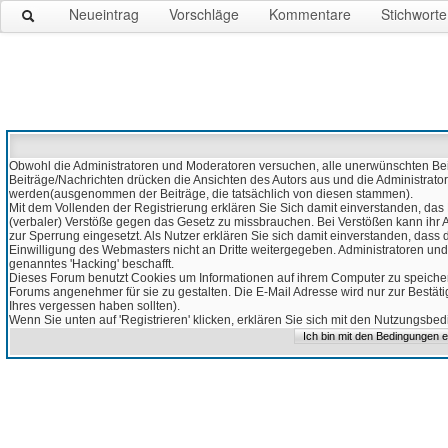
Neueintrag
Vorschläge
Kommentare
Stichworte
Obwohl die Administratoren und Moderatoren versuchen, alle unerwünschten Beitr
Beiträge/Nachrichten drücken die Ansichten des Autors aus und die Administrato
werden(ausgenommen der Beiträge, die tatsächlich von diesen stammen).
Mit dem Vollenden der Registrierung erklären Sie Sich damit einverstanden, das 
(verbaler) Verstöße gegen das Gesetz zu missbrauchen. Bei Verstößen kann ihr Ac
zur Sperrung eingesetzt. Als Nutzer erklären Sie sich damit einverstanden, da
Einwilligung des Webmasters nicht an Dritte weitergegeben. Administratoren und
genanntes 'Hacking' beschafft.
Dieses Forum benutzt Cookies um Informationen auf ihrem Computer zu speicher
Forums angenehmer für sie zu gestalten. Die E-Mail Adresse wird nur zur Bestät
Ihres vergessen haben sollten).
Wenn Sie unten auf 'Registrieren' klicken, erklären Sie sich mit den Nutzungsb