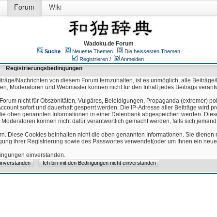
Forum
Wiki
Wadoku.de Forum
Suche
Neueste Themen
Die heissesten Themen
Registrieren
/
Anmelden
Registrierungsbedingungen
äge/Nachrichten von diesem Forum fernzuhalten, ist es unmöglich, alle Beiträge/
ren, Moderatoren und Webmaster können nicht für den Inhalt jedes Beitrags verant
Forum nicht für Obszönitäten, Vulgäres, Beleidigungen, Propaganda (extremer) pol
count sofort und dauerhaft gesperrt werden. Die IP-Adresse aller Beiträge wird pr
ss die oben genannten Informationen in einer Datenbank abgespeichert werden. Di
 Moderatoren können nicht dafür verantwortlich gemacht werden, falls sich jeman
n. Diese Cookies beinhalten nicht die oben genannten Informationen. Sie dienen
igung ihrer Registrierung sowie des Passwortes verwendet(oder um Ihnen ein neues
edingungen einverstanden.