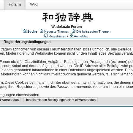
Forum
Wiki
Wadoku.de Forum
Suche
Neueste Themen
Die heissesten Themen
Registrieren
/
Anmelden
Registrierungsbedingungen
äge/Nachrichten von diesem Forum fernzuhalten, ist es unmöglich, alle Beiträge/
ren, Moderatoren und Webmaster können nicht für den Inhalt jedes Beitrags verant
Forum nicht für Obszönitäten, Vulgäres, Beleidigungen, Propaganda (extremer) pol
count sofort und dauerhaft gesperrt werden. Die IP-Adresse aller Beiträge wird pr
ss die oben genannten Informationen in einer Datenbank abgespeichert werden. Di
 Moderatoren können nicht dafür verantwortlich gemacht werden, falls sich jeman
n. Diese Cookies beinhalten nicht die oben genannten Informationen. Sie dienen
igung ihrer Registrierung sowie des Passwortes verwendet(oder um Ihnen ein neues
edingungen einverstanden.