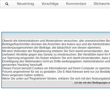
Neueintrag
Vorschläge
Kommentare
Stichworte
Obwohl die Administratoren und Moderatoren versuchen, alle unerwünschten Beitr
Beiträge/Nachrichten drücken die Ansichten des Autors aus und die Administrato
werden(ausgenommen der Beiträge, die tatsächlich von diesen stammen).
Mit dem Vollenden der Registrierung erklären Sie Sich damit einverstanden, das 
(verbaler) Verstöße gegen das Gesetz zu missbrauchen. Bei Verstößen kann ihr Ac
zur Sperrung eingesetzt. Als Nutzer erklären Sie sich damit einverstanden, da
Einwilligung des Webmasters nicht an Dritte weitergegeben. Administratoren und
genanntes 'Hacking' beschafft.
Dieses Forum benutzt Cookies um Informationen auf ihrem Computer zu speicher
Forums angenehmer für sie zu gestalten. Die E-Mail Adresse wird nur zur Bestät
Ihres vergessen haben sollten).
Wenn Sie unten auf 'Registrieren' klicken, erklären Sie sich mit den Nutzungsb