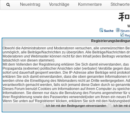
Neueintrag
Vorschläge
Kommentare
Stichworte
W
Suche
Neues
Reg
Registrierungsbedingu
Obwohl die Administratoren und Moderatoren versuchen, alle unerwünschten Bei
unmöglich, alle Beiträge/Nachrichten zu überprüfen. Alle Beiträge/Nachrichten d
Moderatoren und Webmaster können nicht für den Inhalt jedes Beitrags verantw
tatsächlich von diesen stammen).
Mit dem Vollenden der Registrierung erklären Sie Sich damit einverstanden, das 
Propaganda (extremer) politischer Ansichten oder (verbaler) Verstöße gegen da
sofort und dauerhaft gesperrt werden. Die IP-Adresse aller Beiträge wird protokol
erklären Sie sich damit einverstanden, dass die oben genannten Informationen 
werden ohne die Einwilligung des Webmasters nicht an Dritte weitergegeben. Ad
verantwortlich gemacht werden, falls sich jemand diese Daten durch so genanntes
Dieses Forum benutzt Cookies um Informationen auf ihrem Computer zu speicher
Informationen. Sie dienen nur dazu die Benutzung des Forums angenehmer für sie
ihrer Registrierung sowie des Passwortes verwendet(oder um Ihnen ein neues Pas
Wenn Sie unten auf 'Registrieren' klicken, erklären Sie sich mit den Nutzungsb