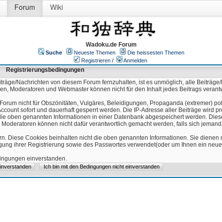
Forum
Wiki
Wadoku.de Forum
Suche
Neueste Themen
Die heissesten Themen
Registrieren
/
Anmelden
Registrierungsbedingungen
äge/Nachrichten von diesem Forum fernzuhalten, ist es unmöglich, alle Beiträge/
ren, Moderatoren und Webmaster können nicht für den Inhalt jedes Beitrags verant
Forum nicht für Obszönitäten, Vulgäres, Beleidigungen, Propaganda (extremer) pol
count sofort und dauerhaft gesperrt werden. Die IP-Adresse aller Beiträge wird pr
ss die oben genannten Informationen in einer Datenbank abgespeichert werden. Di
 Moderatoren können nicht dafür verantwortlich gemacht werden, falls sich jeman
n. Diese Cookies beinhalten nicht die oben genannten Informationen. Sie dienen
igung ihrer Registrierung sowie des Passwortes verwendet(oder um Ihnen ein neues
edingungen einverstanden.