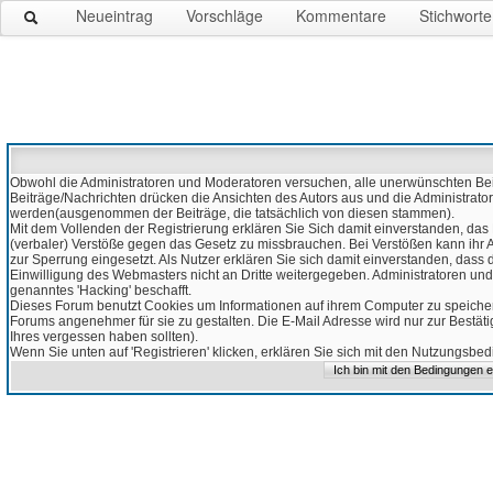
Neueintrag
Vorschläge
Kommentare
Stichworte
Obwohl die Administratoren und Moderatoren versuchen, alle unerwünschten Beitr
Beiträge/Nachrichten drücken die Ansichten des Autors aus und die Administrato
werden(ausgenommen der Beiträge, die tatsächlich von diesen stammen).
Mit dem Vollenden der Registrierung erklären Sie Sich damit einverstanden, das 
(verbaler) Verstöße gegen das Gesetz zu missbrauchen. Bei Verstößen kann ihr Ac
zur Sperrung eingesetzt. Als Nutzer erklären Sie sich damit einverstanden, da
Einwilligung des Webmasters nicht an Dritte weitergegeben. Administratoren und
genanntes 'Hacking' beschafft.
Dieses Forum benutzt Cookies um Informationen auf ihrem Computer zu speicher
Forums angenehmer für sie zu gestalten. Die E-Mail Adresse wird nur zur Bestät
Ihres vergessen haben sollten).
Wenn Sie unten auf 'Registrieren' klicken, erklären Sie sich mit den Nutzungsb