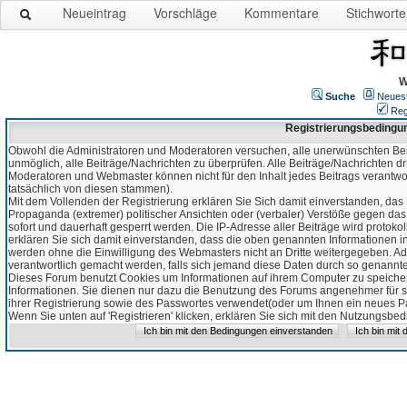
Neueintrag
Vorschläge
Kommentare
Stichworte
W
Suche
Neues
Reg
Registrierungsbedingu
Obwohl die Administratoren und Moderatoren versuchen, alle unerwünschten Bei
unmöglich, alle Beiträge/Nachrichten zu überprüfen. Alle Beiträge/Nachrichten d
Moderatoren und Webmaster können nicht für den Inhalt jedes Beitrags verantw
tatsächlich von diesen stammen).
Mit dem Vollenden der Registrierung erklären Sie Sich damit einverstanden, das 
Propaganda (extremer) politischer Ansichten oder (verbaler) Verstöße gegen da
sofort und dauerhaft gesperrt werden. Die IP-Adresse aller Beiträge wird protokol
erklären Sie sich damit einverstanden, dass die oben genannten Informationen 
werden ohne die Einwilligung des Webmasters nicht an Dritte weitergegeben. Ad
verantwortlich gemacht werden, falls sich jemand diese Daten durch so genanntes
Dieses Forum benutzt Cookies um Informationen auf ihrem Computer zu speicher
Informationen. Sie dienen nur dazu die Benutzung des Forums angenehmer für sie
ihrer Registrierung sowie des Passwortes verwendet(oder um Ihnen ein neues Pas
Wenn Sie unten auf 'Registrieren' klicken, erklären Sie sich mit den Nutzungsb