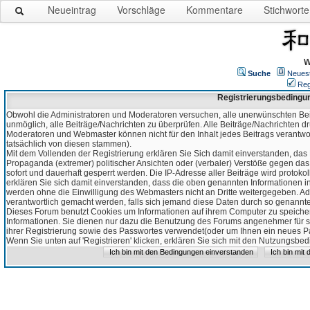
Neueintrag
Vorschläge
Kommentare
Stichworte
W
Suche
Neues
Reg
Registrierungsbedingu
Obwohl die Administratoren und Moderatoren versuchen, alle unerwünschten Bei
unmöglich, alle Beiträge/Nachrichten zu überprüfen. Alle Beiträge/Nachrichten d
Moderatoren und Webmaster können nicht für den Inhalt jedes Beitrags verantw
tatsächlich von diesen stammen).
Mit dem Vollenden der Registrierung erklären Sie Sich damit einverstanden, das 
Propaganda (extremer) politischer Ansichten oder (verbaler) Verstöße gegen da
sofort und dauerhaft gesperrt werden. Die IP-Adresse aller Beiträge wird protokol
erklären Sie sich damit einverstanden, dass die oben genannten Informationen 
werden ohne die Einwilligung des Webmasters nicht an Dritte weitergegeben. Ad
verantwortlich gemacht werden, falls sich jemand diese Daten durch so genanntes
Dieses Forum benutzt Cookies um Informationen auf ihrem Computer zu speicher
Informationen. Sie dienen nur dazu die Benutzung des Forums angenehmer für sie
ihrer Registrierung sowie des Passwortes verwendet(oder um Ihnen ein neues Pas
Wenn Sie unten auf 'Registrieren' klicken, erklären Sie sich mit den Nutzungsb