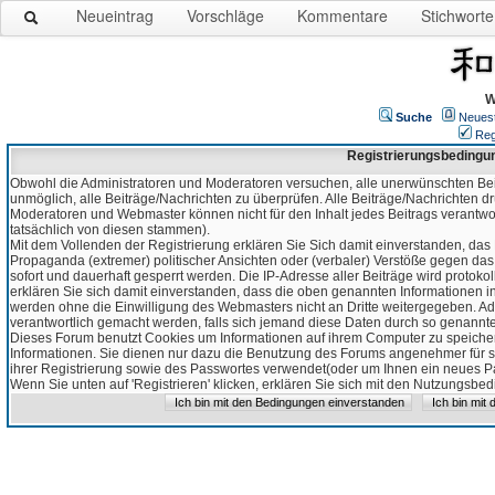
Neueintrag
Vorschläge
Kommentare
Stichworte
W
Suche
Neues
Reg
Registrierungsbedingu
Obwohl die Administratoren und Moderatoren versuchen, alle unerwünschten Bei
unmöglich, alle Beiträge/Nachrichten zu überprüfen. Alle Beiträge/Nachrichten d
Moderatoren und Webmaster können nicht für den Inhalt jedes Beitrags verantw
tatsächlich von diesen stammen).
Mit dem Vollenden der Registrierung erklären Sie Sich damit einverstanden, das 
Propaganda (extremer) politischer Ansichten oder (verbaler) Verstöße gegen da
sofort und dauerhaft gesperrt werden. Die IP-Adresse aller Beiträge wird protokol
erklären Sie sich damit einverstanden, dass die oben genannten Informationen 
werden ohne die Einwilligung des Webmasters nicht an Dritte weitergegeben. Ad
verantwortlich gemacht werden, falls sich jemand diese Daten durch so genanntes
Dieses Forum benutzt Cookies um Informationen auf ihrem Computer zu speicher
Informationen. Sie dienen nur dazu die Benutzung des Forums angenehmer für sie
ihrer Registrierung sowie des Passwortes verwendet(oder um Ihnen ein neues Pas
Wenn Sie unten auf 'Registrieren' klicken, erklären Sie sich mit den Nutzungsb