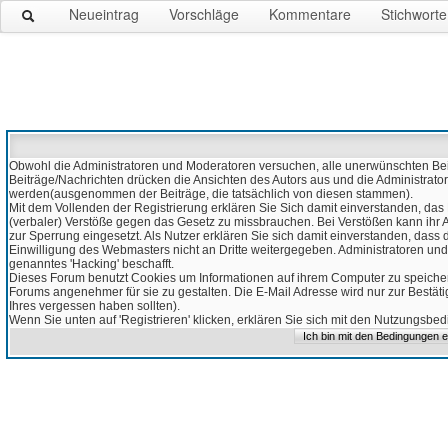
Neueintrag
Vorschläge
Kommentare
Stichworte
Obwohl die Administratoren und Moderatoren versuchen, alle unerwünschten Beitr
Beiträge/Nachrichten drücken die Ansichten des Autors aus und die Administrato
werden(ausgenommen der Beiträge, die tatsächlich von diesen stammen).
Mit dem Vollenden der Registrierung erklären Sie Sich damit einverstanden, das 
(verbaler) Verstöße gegen das Gesetz zu missbrauchen. Bei Verstößen kann ihr Ac
zur Sperrung eingesetzt. Als Nutzer erklären Sie sich damit einverstanden, da
Einwilligung des Webmasters nicht an Dritte weitergegeben. Administratoren und
genanntes 'Hacking' beschafft.
Dieses Forum benutzt Cookies um Informationen auf ihrem Computer zu speicher
Forums angenehmer für sie zu gestalten. Die E-Mail Adresse wird nur zur Bestät
Ihres vergessen haben sollten).
Wenn Sie unten auf 'Registrieren' klicken, erklären Sie sich mit den Nutzungsb