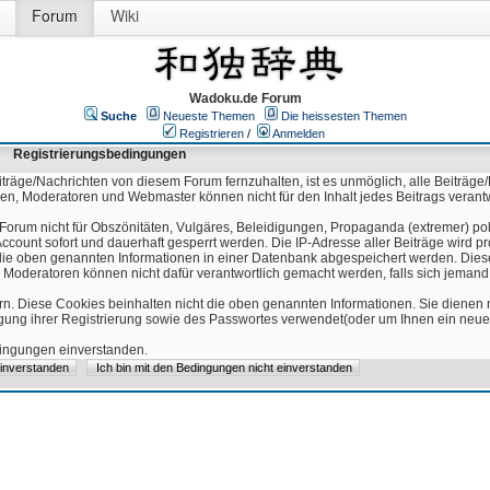
Forum
Wiki
Wadoku.de Forum
Suche
Neueste Themen
Die heissesten Themen
Registrieren
/
Anmelden
Registrierungsbedingungen
äge/Nachrichten von diesem Forum fernzuhalten, ist es unmöglich, alle Beiträge/
ren, Moderatoren und Webmaster können nicht für den Inhalt jedes Beitrags verant
Forum nicht für Obszönitäten, Vulgäres, Beleidigungen, Propaganda (extremer) pol
count sofort und dauerhaft gesperrt werden. Die IP-Adresse aller Beiträge wird pr
ss die oben genannten Informationen in einer Datenbank abgespeichert werden. Di
 Moderatoren können nicht dafür verantwortlich gemacht werden, falls sich jeman
n. Diese Cookies beinhalten nicht die oben genannten Informationen. Sie dienen
igung ihrer Registrierung sowie des Passwortes verwendet(oder um Ihnen ein neues
edingungen einverstanden.