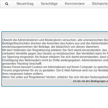
Neueintrag
Vorschläge
Kommentare
Stichworte
Obwohl die Administratoren und Moderatoren versuchen, alle unerwünschten Beitr
Beiträge/Nachrichten drücken die Ansichten des Autors aus und die Administrato
werden(ausgenommen der Beiträge, die tatsächlich von diesen stammen).
Mit dem Vollenden der Registrierung erklären Sie Sich damit einverstanden, das 
(verbaler) Verstöße gegen das Gesetz zu missbrauchen. Bei Verstößen kann ihr Ac
zur Sperrung eingesetzt. Als Nutzer erklären Sie sich damit einverstanden, da
Einwilligung des Webmasters nicht an Dritte weitergegeben. Administratoren und
genanntes 'Hacking' beschafft.
Dieses Forum benutzt Cookies um Informationen auf ihrem Computer zu speicher
Forums angenehmer für sie zu gestalten. Die E-Mail Adresse wird nur zur Bestät
Ihres vergessen haben sollten).
Wenn Sie unten auf 'Registrieren' klicken, erklären Sie sich mit den Nutzungsb