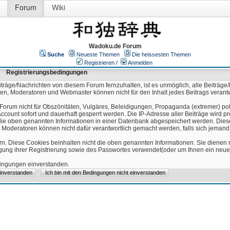
Forum
Wiki
Wadoku.de Forum
Suche
Neueste Themen
Die heissesten Themen
Registrieren
/
Anmelden
Registrierungsbedingungen
äge/Nachrichten von diesem Forum fernzuhalten, ist es unmöglich, alle Beiträge/
ren, Moderatoren und Webmaster können nicht für den Inhalt jedes Beitrags verant
Forum nicht für Obszönitäten, Vulgäres, Beleidigungen, Propaganda (extremer) pol
count sofort und dauerhaft gesperrt werden. Die IP-Adresse aller Beiträge wird pr
ss die oben genannten Informationen in einer Datenbank abgespeichert werden. Di
 Moderatoren können nicht dafür verantwortlich gemacht werden, falls sich jeman
n. Diese Cookies beinhalten nicht die oben genannten Informationen. Sie dienen
igung ihrer Registrierung sowie des Passwortes verwendet(oder um Ihnen ein neues
edingungen einverstanden.