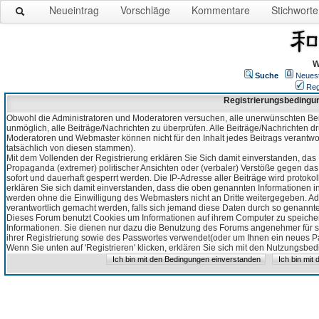
Neueintrag
Vorschläge
Kommentare
Stichworte
W
Suche
Neues
Reg
Registrierungsbedingu
Obwohl die Administratoren und Moderatoren versuchen, alle unerwünschten Bei
unmöglich, alle Beiträge/Nachrichten zu überprüfen. Alle Beiträge/Nachrichten d
Moderatoren und Webmaster können nicht für den Inhalt jedes Beitrags verantw
tatsächlich von diesen stammen).
Mit dem Vollenden der Registrierung erklären Sie Sich damit einverstanden, das 
Propaganda (extremer) politischer Ansichten oder (verbaler) Verstöße gegen da
sofort und dauerhaft gesperrt werden. Die IP-Adresse aller Beiträge wird protokol
erklären Sie sich damit einverstanden, dass die oben genannten Informationen 
werden ohne die Einwilligung des Webmasters nicht an Dritte weitergegeben. Ad
verantwortlich gemacht werden, falls sich jemand diese Daten durch so genanntes
Dieses Forum benutzt Cookies um Informationen auf ihrem Computer zu speicher
Informationen. Sie dienen nur dazu die Benutzung des Forums angenehmer für sie
ihrer Registrierung sowie des Passwortes verwendet(oder um Ihnen ein neues Pas
Wenn Sie unten auf 'Registrieren' klicken, erklären Sie sich mit den Nutzungsb