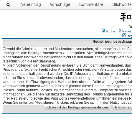
Neueintrag
Vorschläge
Kommentare
Stichworte
W
Suche
Neues
Reg
Registrierungsbedingu
Obwohl die Administratoren und Moderatoren versuchen, alle unerwünschten Bei
unmöglich, alle Beiträge/Nachrichten zu überprüfen. Alle Beiträge/Nachrichten d
Moderatoren und Webmaster können nicht für den Inhalt jedes Beitrags verantw
tatsächlich von diesen stammen).
Mit dem Vollenden der Registrierung erklären Sie Sich damit einverstanden, das 
Propaganda (extremer) politischer Ansichten oder (verbaler) Verstöße gegen da
sofort und dauerhaft gesperrt werden. Die IP-Adresse aller Beiträge wird protokol
erklären Sie sich damit einverstanden, dass die oben genannten Informationen 
werden ohne die Einwilligung des Webmasters nicht an Dritte weitergegeben. Ad
verantwortlich gemacht werden, falls sich jemand diese Daten durch so genanntes
Dieses Forum benutzt Cookies um Informationen auf ihrem Computer zu speicher
Informationen. Sie dienen nur dazu die Benutzung des Forums angenehmer für sie
ihrer Registrierung sowie des Passwortes verwendet(oder um Ihnen ein neues Pas
Wenn Sie unten auf 'Registrieren' klicken, erklären Sie sich mit den Nutzungsb