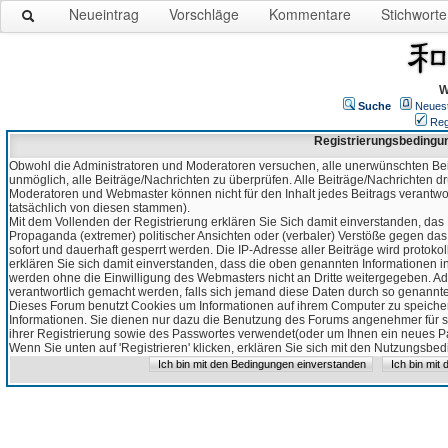
Neueintrag
Vorschläge
Kommentare
Stichworte
W
Suche
Neues
Reg
Registrierungsbedingu
Obwohl die Administratoren und Moderatoren versuchen, alle unerwünschten Bei
unmöglich, alle Beiträge/Nachrichten zu überprüfen. Alle Beiträge/Nachrichten d
Moderatoren und Webmaster können nicht für den Inhalt jedes Beitrags verantw
tatsächlich von diesen stammen).
Mit dem Vollenden der Registrierung erklären Sie Sich damit einverstanden, das 
Propaganda (extremer) politischer Ansichten oder (verbaler) Verstöße gegen da
sofort und dauerhaft gesperrt werden. Die IP-Adresse aller Beiträge wird protokol
erklären Sie sich damit einverstanden, dass die oben genannten Informationen 
werden ohne die Einwilligung des Webmasters nicht an Dritte weitergegeben. Ad
verantwortlich gemacht werden, falls sich jemand diese Daten durch so genanntes
Dieses Forum benutzt Cookies um Informationen auf ihrem Computer zu speicher
Informationen. Sie dienen nur dazu die Benutzung des Forums angenehmer für sie
ihrer Registrierung sowie des Passwortes verwendet(oder um Ihnen ein neues Pas
Wenn Sie unten auf 'Registrieren' klicken, erklären Sie sich mit den Nutzungsb