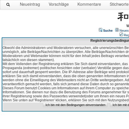
Neueintrag
Vorschläge
Kommentare
Stichworte
W
Suche
Neues
Reg
Registrierungsbedingu
Obwohl die Administratoren und Moderatoren versuchen, alle unerwünschten Bei
unmöglich, alle Beiträge/Nachrichten zu überprüfen. Alle Beiträge/Nachrichten d
Moderatoren und Webmaster können nicht für den Inhalt jedes Beitrags verantw
tatsächlich von diesen stammen).
Mit dem Vollenden der Registrierung erklären Sie Sich damit einverstanden, das 
Propaganda (extremer) politischer Ansichten oder (verbaler) Verstöße gegen da
sofort und dauerhaft gesperrt werden. Die IP-Adresse aller Beiträge wird protokol
erklären Sie sich damit einverstanden, dass die oben genannten Informationen 
werden ohne die Einwilligung des Webmasters nicht an Dritte weitergegeben. Ad
verantwortlich gemacht werden, falls sich jemand diese Daten durch so genanntes
Dieses Forum benutzt Cookies um Informationen auf ihrem Computer zu speicher
Informationen. Sie dienen nur dazu die Benutzung des Forums angenehmer für sie
ihrer Registrierung sowie des Passwortes verwendet(oder um Ihnen ein neues Pas
Wenn Sie unten auf 'Registrieren' klicken, erklären Sie sich mit den Nutzungsb