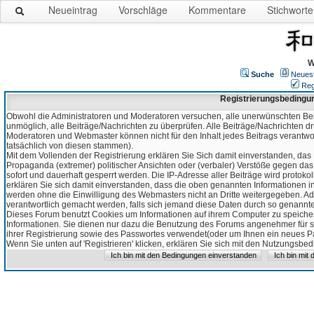
Neueintrag
Vorschläge
Kommentare
Stichworte
W
Suche
Neues
Reg
Registrierungsbedingu
Obwohl die Administratoren und Moderatoren versuchen, alle unerwünschten Bei
unmöglich, alle Beiträge/Nachrichten zu überprüfen. Alle Beiträge/Nachrichten d
Moderatoren und Webmaster können nicht für den Inhalt jedes Beitrags verantw
tatsächlich von diesen stammen).
Mit dem Vollenden der Registrierung erklären Sie Sich damit einverstanden, das 
Propaganda (extremer) politischer Ansichten oder (verbaler) Verstöße gegen da
sofort und dauerhaft gesperrt werden. Die IP-Adresse aller Beiträge wird protokol
erklären Sie sich damit einverstanden, dass die oben genannten Informationen 
werden ohne die Einwilligung des Webmasters nicht an Dritte weitergegeben. Ad
verantwortlich gemacht werden, falls sich jemand diese Daten durch so genanntes
Dieses Forum benutzt Cookies um Informationen auf ihrem Computer zu speicher
Informationen. Sie dienen nur dazu die Benutzung des Forums angenehmer für sie
ihrer Registrierung sowie des Passwortes verwendet(oder um Ihnen ein neues Pas
Wenn Sie unten auf 'Registrieren' klicken, erklären Sie sich mit den Nutzungsb