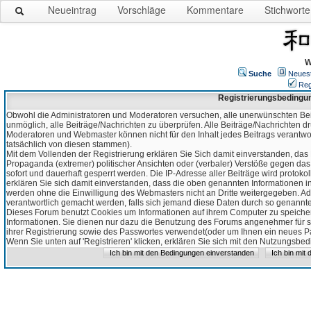
Neueintrag
Vorschläge
Kommentare
Stichworte
W
Suche
Neues
Reg
Registrierungsbedingu
Obwohl die Administratoren und Moderatoren versuchen, alle unerwünschten Bei
unmöglich, alle Beiträge/Nachrichten zu überprüfen. Alle Beiträge/Nachrichten d
Moderatoren und Webmaster können nicht für den Inhalt jedes Beitrags verantw
tatsächlich von diesen stammen).
Mit dem Vollenden der Registrierung erklären Sie Sich damit einverstanden, das 
Propaganda (extremer) politischer Ansichten oder (verbaler) Verstöße gegen da
sofort und dauerhaft gesperrt werden. Die IP-Adresse aller Beiträge wird protokol
erklären Sie sich damit einverstanden, dass die oben genannten Informationen 
werden ohne die Einwilligung des Webmasters nicht an Dritte weitergegeben. Ad
verantwortlich gemacht werden, falls sich jemand diese Daten durch so genanntes
Dieses Forum benutzt Cookies um Informationen auf ihrem Computer zu speicher
Informationen. Sie dienen nur dazu die Benutzung des Forums angenehmer für sie
ihrer Registrierung sowie des Passwortes verwendet(oder um Ihnen ein neues Pas
Wenn Sie unten auf 'Registrieren' klicken, erklären Sie sich mit den Nutzungsb