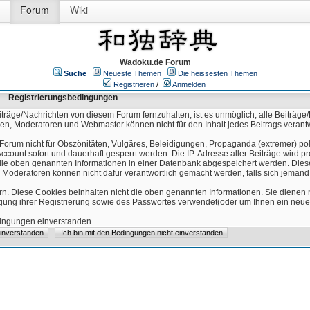
Forum
Wiki
Wadoku.de Forum
Suche
Neueste Themen
Die heissesten Themen
Registrieren
/
Anmelden
Registrierungsbedingungen
äge/Nachrichten von diesem Forum fernzuhalten, ist es unmöglich, alle Beiträge/
ren, Moderatoren und Webmaster können nicht für den Inhalt jedes Beitrags verant
Forum nicht für Obszönitäten, Vulgäres, Beleidigungen, Propaganda (extremer) pol
count sofort und dauerhaft gesperrt werden. Die IP-Adresse aller Beiträge wird pr
ss die oben genannten Informationen in einer Datenbank abgespeichert werden. Di
 Moderatoren können nicht dafür verantwortlich gemacht werden, falls sich jeman
n. Diese Cookies beinhalten nicht die oben genannten Informationen. Sie dienen
igung ihrer Registrierung sowie des Passwortes verwendet(oder um Ihnen ein neues
edingungen einverstanden.