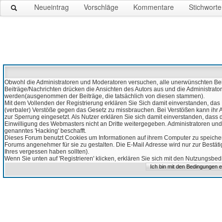
Neueintrag
Vorschläge
Kommentare
Stichworte
Obwohl die Administratoren und Moderatoren versuchen, alle unerwünschten Beitr
Beiträge/Nachrichten drücken die Ansichten des Autors aus und die Administrato
werden(ausgenommen der Beiträge, die tatsächlich von diesen stammen).
Mit dem Vollenden der Registrierung erklären Sie Sich damit einverstanden, das 
(verbaler) Verstöße gegen das Gesetz zu missbrauchen. Bei Verstößen kann ihr Ac
zur Sperrung eingesetzt. Als Nutzer erklären Sie sich damit einverstanden, da
Einwilligung des Webmasters nicht an Dritte weitergegeben. Administratoren und
genanntes 'Hacking' beschafft.
Dieses Forum benutzt Cookies um Informationen auf ihrem Computer zu speicher
Forums angenehmer für sie zu gestalten. Die E-Mail Adresse wird nur zur Bestät
Ihres vergessen haben sollten).
Wenn Sie unten auf 'Registrieren' klicken, erklären Sie sich mit den Nutzungsb