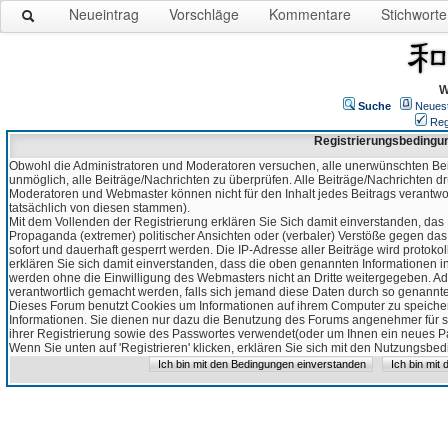
Neueintrag
Vorschläge
Kommentare
Stichworte
W
Suche
Neues
Reg
Registrierungsbedingu
Obwohl die Administratoren und Moderatoren versuchen, alle unerwünschten Bei
unmöglich, alle Beiträge/Nachrichten zu überprüfen. Alle Beiträge/Nachrichten d
Moderatoren und Webmaster können nicht für den Inhalt jedes Beitrags verantw
tatsächlich von diesen stammen).
Mit dem Vollenden der Registrierung erklären Sie Sich damit einverstanden, das 
Propaganda (extremer) politischer Ansichten oder (verbaler) Verstöße gegen da
sofort und dauerhaft gesperrt werden. Die IP-Adresse aller Beiträge wird protokol
erklären Sie sich damit einverstanden, dass die oben genannten Informationen 
werden ohne die Einwilligung des Webmasters nicht an Dritte weitergegeben. Ad
verantwortlich gemacht werden, falls sich jemand diese Daten durch so genanntes
Dieses Forum benutzt Cookies um Informationen auf ihrem Computer zu speicher
Informationen. Sie dienen nur dazu die Benutzung des Forums angenehmer für sie
ihrer Registrierung sowie des Passwortes verwendet(oder um Ihnen ein neues Pas
Wenn Sie unten auf 'Registrieren' klicken, erklären Sie sich mit den Nutzungsb