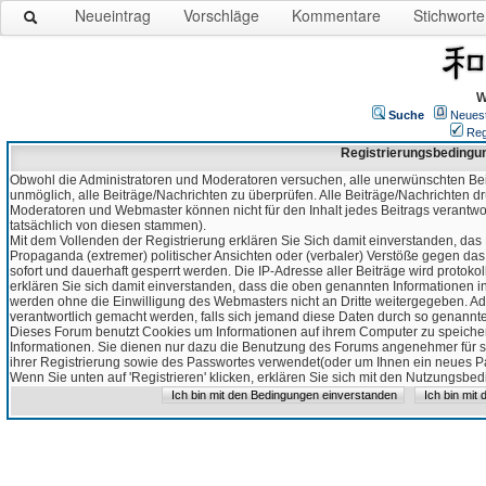
Neueintrag
Vorschläge
Kommentare
Stichworte
W
Suche
Neues
Reg
Registrierungsbedingu
Obwohl die Administratoren und Moderatoren versuchen, alle unerwünschten Bei
unmöglich, alle Beiträge/Nachrichten zu überprüfen. Alle Beiträge/Nachrichten d
Moderatoren und Webmaster können nicht für den Inhalt jedes Beitrags verantw
tatsächlich von diesen stammen).
Mit dem Vollenden der Registrierung erklären Sie Sich damit einverstanden, das 
Propaganda (extremer) politischer Ansichten oder (verbaler) Verstöße gegen da
sofort und dauerhaft gesperrt werden. Die IP-Adresse aller Beiträge wird protokol
erklären Sie sich damit einverstanden, dass die oben genannten Informationen 
werden ohne die Einwilligung des Webmasters nicht an Dritte weitergegeben. Ad
verantwortlich gemacht werden, falls sich jemand diese Daten durch so genanntes
Dieses Forum benutzt Cookies um Informationen auf ihrem Computer zu speicher
Informationen. Sie dienen nur dazu die Benutzung des Forums angenehmer für sie
ihrer Registrierung sowie des Passwortes verwendet(oder um Ihnen ein neues Pas
Wenn Sie unten auf 'Registrieren' klicken, erklären Sie sich mit den Nutzungsb