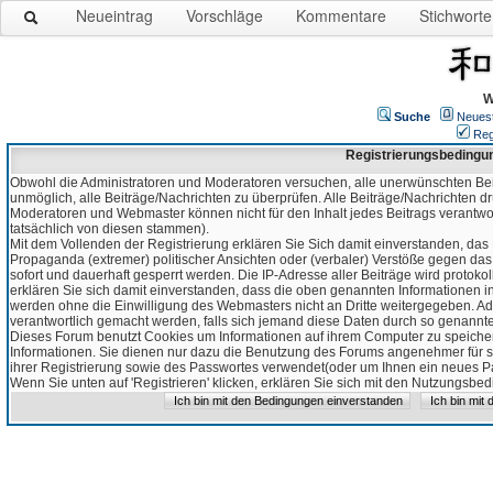
Neueintrag
Vorschläge
Kommentare
Stichworte
W
Suche
Neues
Reg
Registrierungsbedingu
Obwohl die Administratoren und Moderatoren versuchen, alle unerwünschten Bei
unmöglich, alle Beiträge/Nachrichten zu überprüfen. Alle Beiträge/Nachrichten d
Moderatoren und Webmaster können nicht für den Inhalt jedes Beitrags verantw
tatsächlich von diesen stammen).
Mit dem Vollenden der Registrierung erklären Sie Sich damit einverstanden, das 
Propaganda (extremer) politischer Ansichten oder (verbaler) Verstöße gegen da
sofort und dauerhaft gesperrt werden. Die IP-Adresse aller Beiträge wird protokol
erklären Sie sich damit einverstanden, dass die oben genannten Informationen 
werden ohne die Einwilligung des Webmasters nicht an Dritte weitergegeben. Ad
verantwortlich gemacht werden, falls sich jemand diese Daten durch so genanntes
Dieses Forum benutzt Cookies um Informationen auf ihrem Computer zu speicher
Informationen. Sie dienen nur dazu die Benutzung des Forums angenehmer für sie
ihrer Registrierung sowie des Passwortes verwendet(oder um Ihnen ein neues Pas
Wenn Sie unten auf 'Registrieren' klicken, erklären Sie sich mit den Nutzungsb