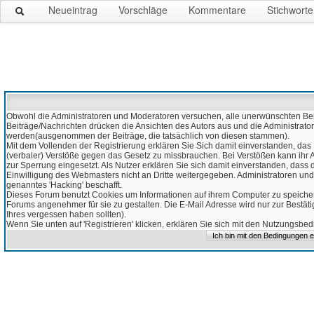
Neueintrag
Vorschläge
Kommentare
Stichworte
Obwohl die Administratoren und Moderatoren versuchen, alle unerwünschten Beitr
Beiträge/Nachrichten drücken die Ansichten des Autors aus und die Administrato
werden(ausgenommen der Beiträge, die tatsächlich von diesen stammen).
Mit dem Vollenden der Registrierung erklären Sie Sich damit einverstanden, das 
(verbaler) Verstöße gegen das Gesetz zu missbrauchen. Bei Verstößen kann ihr Ac
zur Sperrung eingesetzt. Als Nutzer erklären Sie sich damit einverstanden, da
Einwilligung des Webmasters nicht an Dritte weitergegeben. Administratoren und
genanntes 'Hacking' beschafft.
Dieses Forum benutzt Cookies um Informationen auf ihrem Computer zu speicher
Forums angenehmer für sie zu gestalten. Die E-Mail Adresse wird nur zur Bestät
Ihres vergessen haben sollten).
Wenn Sie unten auf 'Registrieren' klicken, erklären Sie sich mit den Nutzungsb