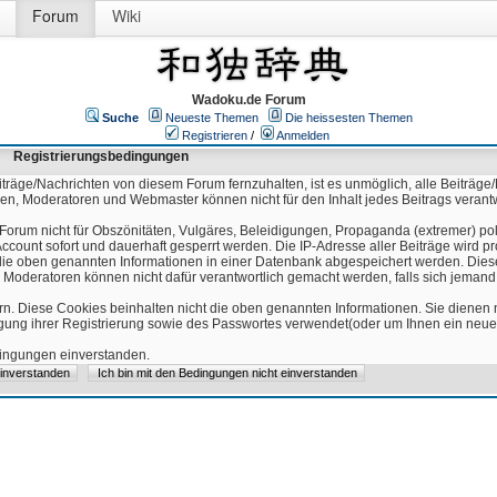
Forum
Wiki
Wadoku.de Forum
Suche
Neueste Themen
Die heissesten Themen
Registrieren
/
Anmelden
Registrierungsbedingungen
äge/Nachrichten von diesem Forum fernzuhalten, ist es unmöglich, alle Beiträge/
ren, Moderatoren und Webmaster können nicht für den Inhalt jedes Beitrags verant
Forum nicht für Obszönitäten, Vulgäres, Beleidigungen, Propaganda (extremer) pol
count sofort und dauerhaft gesperrt werden. Die IP-Adresse aller Beiträge wird pr
ss die oben genannten Informationen in einer Datenbank abgespeichert werden. Di
 Moderatoren können nicht dafür verantwortlich gemacht werden, falls sich jeman
n. Diese Cookies beinhalten nicht die oben genannten Informationen. Sie dienen
igung ihrer Registrierung sowie des Passwortes verwendet(oder um Ihnen ein neues
edingungen einverstanden.