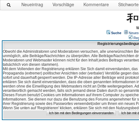
Neueintrag
Vorschläge
Kommentare
Stichworte
W
Suche
Neues
Reg
Registrierungsbedingu
Obwohl die Administratoren und Moderatoren versuchen, alle unerwünschten Bei
unmöglich, alle Beiträge/Nachrichten zu überprüfen. Alle Beiträge/Nachrichten d
Moderatoren und Webmaster können nicht für den Inhalt jedes Beitrags verantw
tatsächlich von diesen stammen).
Mit dem Vollenden der Registrierung erklären Sie Sich damit einverstanden, das 
Propaganda (extremer) politischer Ansichten oder (verbaler) Verstöße gegen da
sofort und dauerhaft gesperrt werden. Die IP-Adresse aller Beiträge wird protokol
erklären Sie sich damit einverstanden, dass die oben genannten Informationen 
werden ohne die Einwilligung des Webmasters nicht an Dritte weitergegeben. Ad
verantwortlich gemacht werden, falls sich jemand diese Daten durch so genanntes
Dieses Forum benutzt Cookies um Informationen auf ihrem Computer zu speicher
Informationen. Sie dienen nur dazu die Benutzung des Forums angenehmer für sie
ihrer Registrierung sowie des Passwortes verwendet(oder um Ihnen ein neues Pas
Wenn Sie unten auf 'Registrieren' klicken, erklären Sie sich mit den Nutzungsb