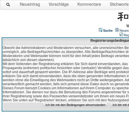
Neueintrag
Vorschläge
Kommentare
Stichworte
W
Suche
Neues
Reg
Registrierungsbedingu
Obwohl die Administratoren und Moderatoren versuchen, alle unerwünschten Bei
unmöglich, alle Beiträge/Nachrichten zu überprüfen. Alle Beiträge/Nachrichten d
Moderatoren und Webmaster können nicht für den Inhalt jedes Beitrags verantw
tatsächlich von diesen stammen).
Mit dem Vollenden der Registrierung erklären Sie Sich damit einverstanden, das 
Propaganda (extremer) politischer Ansichten oder (verbaler) Verstöße gegen da
sofort und dauerhaft gesperrt werden. Die IP-Adresse aller Beiträge wird protokol
erklären Sie sich damit einverstanden, dass die oben genannten Informationen 
werden ohne die Einwilligung des Webmasters nicht an Dritte weitergegeben. Ad
verantwortlich gemacht werden, falls sich jemand diese Daten durch so genanntes
Dieses Forum benutzt Cookies um Informationen auf ihrem Computer zu speicher
Informationen. Sie dienen nur dazu die Benutzung des Forums angenehmer für sie
ihrer Registrierung sowie des Passwortes verwendet(oder um Ihnen ein neues Pas
Wenn Sie unten auf 'Registrieren' klicken, erklären Sie sich mit den Nutzungsb