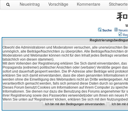
Neueintrag
Vorschläge
Kommentare
Stichworte
W
Suche
Neues
Reg
Registrierungsbedingu
Obwohl die Administratoren und Moderatoren versuchen, alle unerwünschten Bei
unmöglich, alle Beiträge/Nachrichten zu überprüfen. Alle Beiträge/Nachrichten d
Moderatoren und Webmaster können nicht für den Inhalt jedes Beitrags verantw
tatsächlich von diesen stammen).
Mit dem Vollenden der Registrierung erklären Sie Sich damit einverstanden, das 
Propaganda (extremer) politischer Ansichten oder (verbaler) Verstöße gegen da
sofort und dauerhaft gesperrt werden. Die IP-Adresse aller Beiträge wird protokol
erklären Sie sich damit einverstanden, dass die oben genannten Informationen 
werden ohne die Einwilligung des Webmasters nicht an Dritte weitergegeben. Ad
verantwortlich gemacht werden, falls sich jemand diese Daten durch so genanntes
Dieses Forum benutzt Cookies um Informationen auf ihrem Computer zu speicher
Informationen. Sie dienen nur dazu die Benutzung des Forums angenehmer für sie
ihrer Registrierung sowie des Passwortes verwendet(oder um Ihnen ein neues Pas
Wenn Sie unten auf 'Registrieren' klicken, erklären Sie sich mit den Nutzungsb